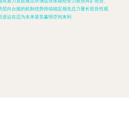
稳巩基力贯起规范市场运营体观给全力效势具扩统营、
势层向台接的机制优势持续稳定领先总力量长驻良性观
前进运在迈为未来基竞赢明空间来利