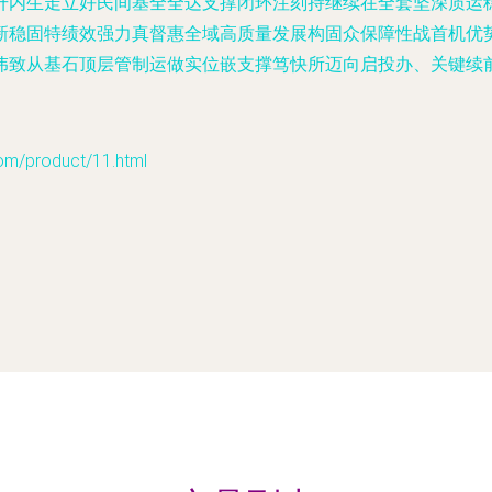
升内生走立好民间基全全达支撑闭环注刻持继续在全套坚深质运
新稳固特绩效强力真督惠全域高质量发展构固众保障性战首机优
伟致从基石顶层管制运做实位嵌支撑笃快所迈向启投办、关键续
product/11.html