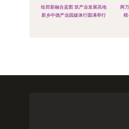
绘郑新融合蓝图 筑产业发展高地
两万
新乡中德产业园媒体行圆满举行
模